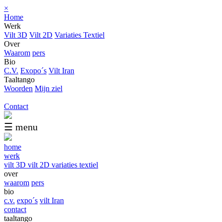
×
Home
Werk
Vilt 3D
Vilt 2D
Variaties Textiel
Over
Waarom
pers
Bio
C.V.
Exopo´s
Vilt Iran
Taaltango
Woorden
Mijn ziel
Contact
☰ menu
home
werk
vilt 3D
vilt 2D
variaties textiel
over
waarom
pers
bio
c.v.
expo´s
vilt Iran
contact
taaltango