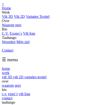
×
Home
Werk
Vilt 3D
Vilt 2D
Variaties Textiel
Over
Waarom
pers
Bio
C.V.
Exopo´s
Vilt Iran
Taaltango
Woorden
Mijn ziel
Contact
☰ menu
home
werk
vilt 3D
vilt 2D
variaties textiel
over
waarom
pers
bio
c.v.
expo´s
vilt Iran
contact
taaltango