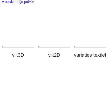
woorden
mijn poëzie
vilt3D
vilt2D
variaties
textiel